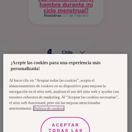
hambre durante mi
ciclo menstrual?
Nosotras
17 de Febrero
Chile
¡Acepte las cookies para una experiencia más
personalizada!
Política de privacidad de datos
Términos y condiciones
Al hacer clic en “Aceptar todas las cookies”, acepta el
almacenamiento de cookies en su dispositivo para mejorar la
navegación en el sitio web, analizar el uso del sitio web y ayudar con
nuestros esfuerzos de marketing. Al “Aceptar las cookies necesarias”,
el sitio web funcionará, pero sin las mejoras mencionadas
Nosotras, una marca de Essity - una compañía global líder en
anteriormente.
Política de cookies
higiene y salud. Cada día, mil millones de personas, en todo el
mundo, utilizan nuestros productos, servicios y soluciones. Nuestro
propósito es romper barreras por el bienestar en beneficio de
consumidores, pacientes, cuidadores, clientes y la sociedad en
ACEPTAR
general. Vendemos en aproximadamente 150 países bajo las
TODAS LAS
principales marcas globales TENA y Tork, así como otras marcas