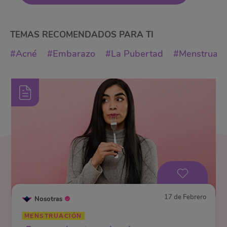
Sexualidad
TEMAS RECOMENDADOS PARA
TI
Menstruación
#Acné
#Embarazo
#La Pubertad
#Menstruaci
Nuestro Cuerpo
Actualidad
Maternidad y
Lactancia
17 de Febrero
Nosotras
MENSTRUACIÓN