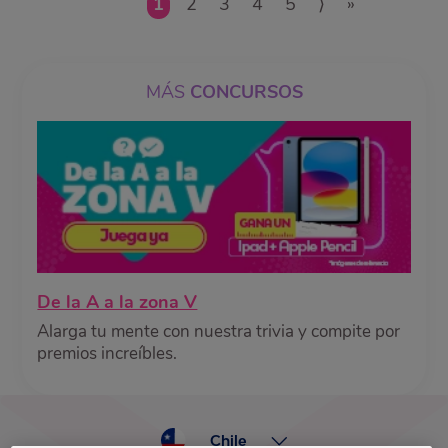
1
2
3
4
5
⟩
»
MÁS
CONCURSOS
De la A a la zona V
Alarga tu mente con nuestra trivia y compite por
premios increíbles.
Chile