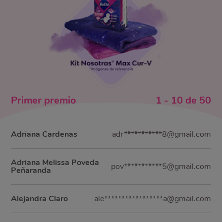
Primer
premio
1
-
10
de
50
Adriana Cardenas
adr***********8@gmail.com
Adriana Melissa Poveda
pov***********5@gmail.com
Peñaranda
Alejandra Claro
ale*****************a@gmail.com