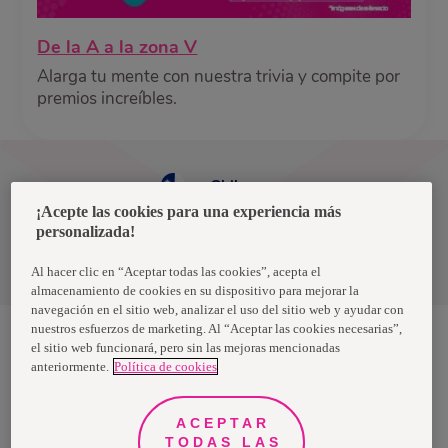
De la A a la zona V
Alarga tu mente con nuestra trivia y compite por
premios increíbles.
Chile
¡Acepte las cookies para una experiencia más
personalizada!
Política de privacidad de datos
Términos y condiciones
Al hacer clic en “Aceptar todas las cookies”, acepta el
almacenamiento de cookies en su dispositivo para mejorar la
navegación en el sitio web, analizar el uso del sitio web y ayudar con
nuestros esfuerzos de marketing. Al “Aceptar las cookies necesarias”,
el sitio web funcionará, pero sin las mejoras mencionadas
anteriormente.
Política de cookies
Nosotras, una marca de Essity - una compañía global líder en
higiene y salud. Cada día, mil millones de personas, en todo el
mundo, utilizan nuestros productos, servicios y soluciones. Nuestro
propósito es romper barreras por el bienestar en beneficio de
ACEPTAR
consumidores, pacientes, cuidadores, clientes y la sociedad en
general. Vendemos en aproximadamente 150 países bajo las
TODAS LAS