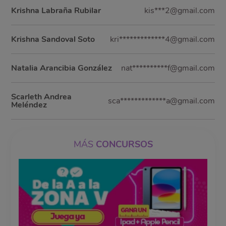
Krishna Labraña Rubilar
kis***2@gmail.com
Krishna Sandoval Soto
kri*************4@gmail.com
Natalia Arancibia González
nat**********f@gmail.com
Scarleth Andrea
sca*************a@gmail.com
Meléndez
MÁS
CONCURSOS