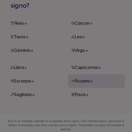
signo?
Aries
Cáncer
Tauro
Leo
Géminis
Virgo
Libra
Capricornio
Escorpio
Acuario
Sagitario
Piscis
Esto es un contenido inspirado en el arquetipo de los signos. Para conocerte mejor y aprovechar al
máximo la astrología, nada como consultar con un experto. Desarrollado con apoyo de inteligencia
artificial.