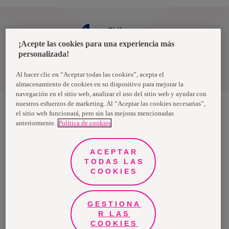
Chile
¡Acepte las cookies para una experiencia más
personalizada!
Política de privacidad de datos
Términos y condiciones
Al hacer clic en “Aceptar todas las cookies”, acepta el
almacenamiento de cookies en su dispositivo para mejorar la
navegación en el sitio web, analizar el uso del sitio web y ayudar con
nuestros esfuerzos de marketing. Al “Aceptar las cookies necesarias”,
el sitio web funcionará, pero sin las mejoras mencionadas
anteriormente.
Política de cookies
Nosotras, una marca de Essity - una compañía global líder en
higiene y salud. Cada día, mil millones de personas, en todo el
mundo, utilizan nuestros productos, servicios y soluciones. Nuestro
propósito es romper barreras por el bienestar en beneficio de
ACEPTAR
consumidores, pacientes, cuidadores, clientes y la sociedad en
general. Vendemos en aproximadamente 150 países bajo las
TODAS LAS
principales marcas globales TENA y Tork, así como otras marcas
COOKIES
como Actimove, Cutimed, JOBST, Knix, Leukoplast, Libero, Libresse,
Lotus, Modibodi, Nosotras, Saba, Tempo, TOM Organic y Zewa. En
2024, Essity tuvo ventas de aproximadamente 13 mil millones de
euros y empleó a 36,000 personas. La sede de la compañía está
ubicada en Estocolmo, Suecia, y Essity cotiza en Nasdaq Estocolmo.
GESTIONA
Más información en
www.essity.com
.
R LAS
COOKIES