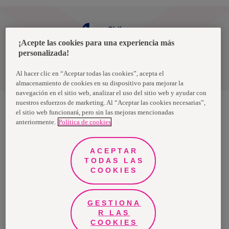
Chile
¡Acepte las cookies para una experiencia más
personalizada!
Política de privacidad de datos
Términos y condiciones
Al hacer clic en “Aceptar todas las cookies”, acepta el
almacenamiento de cookies en su dispositivo para mejorar la
navegación en el sitio web, analizar el uso del sitio web y ayudar con
nuestros esfuerzos de marketing. Al “Aceptar las cookies necesarias”,
el sitio web funcionará, pero sin las mejoras mencionadas
anteriormente.
Política de cookies
Nosotras, una marca de Essity - una compañía global líder en
higiene y salud. Cada día, mil millones de personas, en todo el
mundo, utilizan nuestros productos, servicios y soluciones. Nuestro
propósito es romper barreras por el bienestar en beneficio de
ACEPTAR
consumidores, pacientes, cuidadores, clientes y la sociedad en
general. Vendemos en aproximadamente 150 países bajo las
TODAS LAS
principales marcas globales TENA y Tork, así como otras marcas
COOKIES
como Actimove, Cutimed, JOBST, Knix, Leukoplast, Libero, Libresse,
Lotus, Modibodi, Nosotras, Saba, Tempo, TOM Organic y Zewa. En
2024, Essity tuvo ventas de aproximadamente 13 mil millones de
euros y empleó a 36,000 personas. La sede de la compañía está
ubicada en Estocolmo, Suecia, y Essity cotiza en Nasdaq Estocolmo.
GESTIONA
Más información en
www.essity.com
.
R LAS
COOKIES