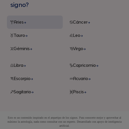
signo?
Aries
Cáncer
Tauro
Leo
Géminis
Virgo
Libra
Capricornio
Escorpio
Acuario
Sagitario
Piscis
Esto es un contenido inspirado en el arquetipo de los signos. Para conocerte mejor y aprovechar al
máximo la astrología, nada como consultar con un experto. Desarrollado con apoyo de inteligencia
artificial.