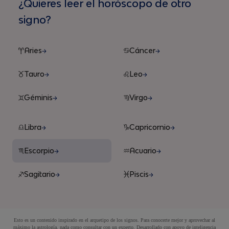
¿Quieres leer el horóscopo de otro
signo?
Aries
Cáncer
Tauro
Leo
Géminis
Virgo
Libra
Capricornio
Escorpio
Acuario
Sagitario
Piscis
Esto es un contenido inspirado en el arquetipo de los signos. Para conocerte mejor y aprovechar al
máximo la astrología, nada como consultar con un experto. Desarrollado con apoyo de inteligencia