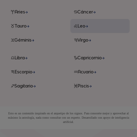
Aries
Cáncer
Tauro
Leo
Géminis
Virgo
Libra
Capricornio
Escorpio
Acuario
Sagitario
Piscis
Esto es un contenido inspirado en el arquetipo de los signos. Para conocerte mejor y aprovechar al
máximo la astrología, nada como consultar con un experto. Desarrollado con apoyo de inteligencia
artificial.