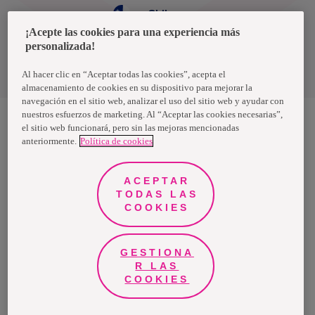
Chile
¡Acepte las cookies para una experiencia más
personalizada!
Política de privacidad de datos
Términos y condiciones
Al hacer clic en “Aceptar todas las cookies”, acepta el
almacenamiento de cookies en su dispositivo para mejorar la
navegación en el sitio web, analizar el uso del sitio web y ayudar con
nuestros esfuerzos de marketing. Al “Aceptar las cookies necesarias”,
el sitio web funcionará, pero sin las mejoras mencionadas
anteriormente.
Política de cookies
Nosotras, una marca de Essity - una compañía global líder en
higiene y salud. Cada día, mil millones de personas, en todo el
mundo, utilizan nuestros productos, servicios y soluciones. Nuestro
propósito es romper barreras por el bienestar en beneficio de
ACEPTAR
consumidores, pacientes, cuidadores, clientes y la sociedad en
general. Vendemos en aproximadamente 150 países bajo las
TODAS LAS
principales marcas globales TENA y Tork, así como otras marcas
COOKIES
como Actimove, Cutimed, JOBST, Knix, Leukoplast, Libero, Libresse,
Lotus, Modibodi, Nosotras, Saba, Tempo, TOM Organic y Zewa. En
2024, Essity tuvo ventas de aproximadamente 13 mil millones de
euros y empleó a 36,000 personas. La sede de la compañía está
ubicada en Estocolmo, Suecia, y Essity cotiza en Nasdaq Estocolmo.
GESTIONA
Más información en
www.essity.com
.
R LAS
COOKIES