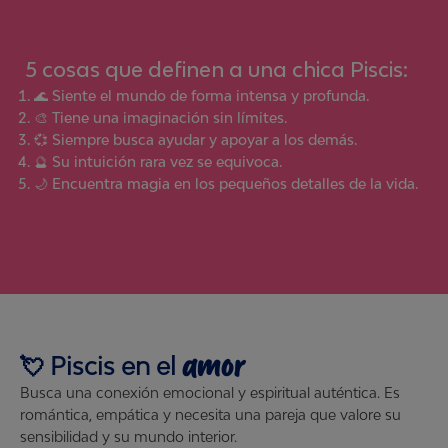
5
cosas que definen a una chica
Piscis
:
🌊 Siente el mundo de forma intensa y profunda.
🎨 Tiene una imaginación sin límites.
💞 Siempre busca ayudar y apoyar a los demás.
🔮 Su intuición rara vez se equivoca.
🌙 Encuentra magia en los pequeños detalles de la vida.
amor
💘
Piscis
en el
Busca una conexión emocional y espiritual auténtica. Es
romántica, empática y necesita una pareja que valore su
sensibilidad y su mundo interior.