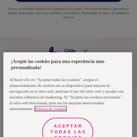
Esto es un contenido inspirado en el arquetipo de los signos. Para conocerte mejor y aprovechar al
máximo la astrología, nada como consultar con un experto. Desarrollado con apoyo de inteligencia
artificial.
Chile
¡Acepte las cookies para una experiencia más
personalizada!
Política de privacidad de datos
Términos y condiciones
Al hacer clic en “Aceptar todas las cookies”, acepta el
almacenamiento de cookies en su dispositivo para mejorar la
navegación en el sitio web, analizar el uso del sitio web y ayudar con
nuestros esfuerzos de marketing. Al “Aceptar las cookies necesarias”,
el sitio web funcionará, pero sin las mejoras mencionadas
Nosotras, una marca de Essity - una compañía global líder en
anteriormente.
Política de cookies
higiene y salud. Cada día, mil millones de personas, en todo el
mundo, utilizan nuestros productos, servicios y soluciones. Nuestro
propósito es romper barreras por el bienestar en beneficio de
consumidores, pacientes, cuidadores, clientes y la sociedad en
ACEPTAR
general. Vendemos en aproximadamente 150 países bajo las
TODAS LAS
principales marcas globales TENA y Tork, así como otras marcas
como Actimove, Cutimed, JOBST, Knix, Leukoplast, Libero, Libresse,