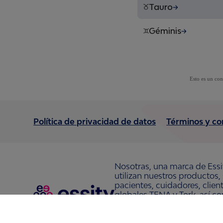
Tauro
Géminis
Esto es un con
Política de privacidad de datos
Términos y co
Nosotras, una marca de Essi
utilizan nuestros productos,
pacientes, cuidadores, clie
globales TENA y Tork, así c
Nosotras, Saba, Tempo, TOM
36,000 personas. La sede de