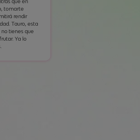
ntras que en
o, tomarte
itirá rendir
dad. Tauro, esta
 no tienes que
rutar. Ya lo
.