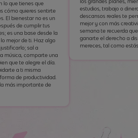
los grandes planes, mie
n lo que tienes que
estudios, trabajo o diner
s cómo quieres sentirte
descansos reales te perm
s. El bienestar no es un
mejor y con más creativi
espués de cumplir tus
semana te recuerda que
es; es una base desde la
ganarte el derecho a disf
lo mejor de ti. Haz algo
mereces, tal como estás
justificarlo; sal a
ha música, comparte una
en que te alegre el día.
idarte a ti misma
forma de productividad.
s la más importante de