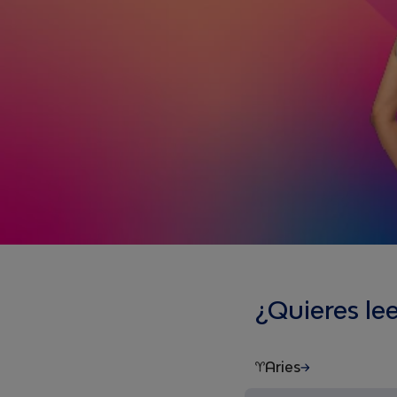
¿Quieres le
Aries