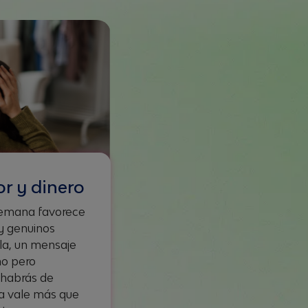
r y dinero
 semana favorece
y genuinos
la, un mensaje
ño pero
, habrás de
ia vale más que