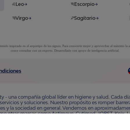
Leo
Escorpio
Virgo
Sagitario
tenido inspirado en el arquetipo de los signos. Para conocerte mejor y aprovechar al máximo la a
como consultar con un experto. Desarrollado con apoyo de inteligencia artificial.
ndiciones
ty - una compañía global líder en higiene y salud. Cada dí
 servicios y soluciones. Nuestro propósito es romper barre
ntes y la sociedad en general. Vendemos en aproximadament
omo otras marcas como Actimove, Cutimed, JOBST, Knix, Le
 Organic y Zewa. En 2024, Essity tuvo ventas de aproxim
 la compañía está ubicada en Estocolmo, Suecia, y Essity