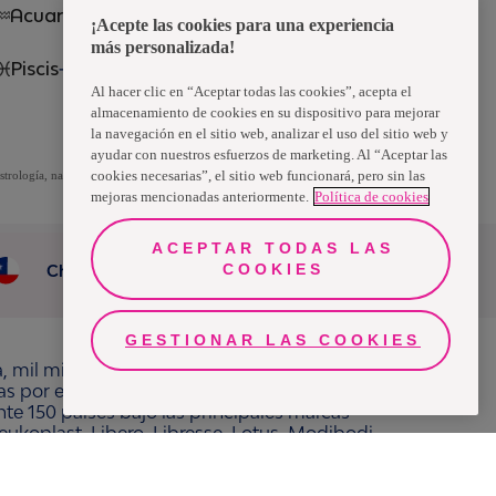
Acuario
¡Acepte las cookies para una experiencia
más personalizada!
Piscis
Al hacer clic en “Aceptar todas las cookies”, acepta el
almacenamiento de cookies en su dispositivo para mejorar
la navegación en el sitio web, analizar el uso del sitio web y
ayudar con nuestros esfuerzos de marketing. Al “Aceptar las
cookies necesarias”, el sitio web funcionará, pero sin las
strología, nada
mejoras mencionadas anteriormente.
Política de cookies
ACEPTAR TODAS LAS
COOKIES
Chile
GESTIONAR LAS COOKIES
a, mil millones de personas, en todo el mundo,
ras por el bienestar en beneficio de consumidores,
e 150 países bajo las principales marcas
ukoplast, Libero, Libresse, Lotus, Modibodi,
adamente 13 mil millones de euros y empleó a
 cotiza en Nasdaq Estocolmo. Más información en