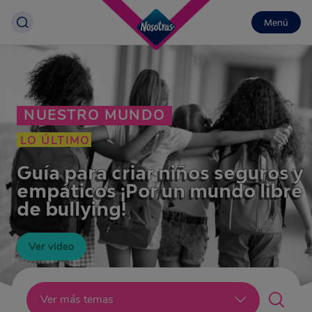
Menú
NUESTRO MUNDO
LO ÚLTIMO
Guía para criar niños seguros y
empáticos ¡Por un mundo libre
de bullying!
Ver video
Lo último
Ver más temas