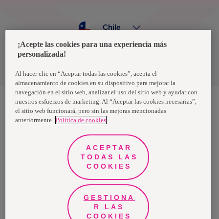
Chile
¡Acepte las cookies para una experiencia más
personalizada!
Política de privacidad de datos
Términos y condiciones
Al hacer clic en “Aceptar todas las cookies”, acepta el
almacenamiento de cookies en su dispositivo para mejorar la
navegación en el sitio web, analizar el uso del sitio web y ayudar con
nuestros esfuerzos de marketing. Al “Aceptar las cookies necesarias”,
el sitio web funcionará, pero sin las mejoras mencionadas
Nosotras, una marca de Essity - una compañía global líder en
anteriormente.
Política de cookies
higiene y salud. Cada día, mil millones de personas, en todo el
mundo, utilizan nuestros productos, servicios y soluciones. Nuestro
propósito es romper barreras por el bienestar en beneficio de
consumidores, pacientes, cuidadores, clientes y la sociedad en
ACEPTAR
general. Vendemos en aproximadamente 150 países bajo las
TODAS LAS
principales marcas globales TENA y Tork, así como otras marcas
como Actimove, Cutimed, JOBST, Knix, Leukoplast, Libero, Libresse,
COOKIES
Lotus, Modibodi, Nosotras, Saba, Tempo, TOM Organic y Zewa. En
2024, Essity tuvo ventas de aproximadamente 13 mil millones de
euros y empleó a 36,000 personas. La sede de la compañía está
ubicada en Estocolmo, Suecia, y Essity cotiza en Nasdaq Estocolmo.
GESTIONA
Más información en
www.essity.com
.
R LAS
COOKIES