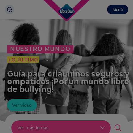
Menú
NUESTRO MUNDO
LO ÚLTIMO
Guía para criar niños seguros y
empáticos ¡Por un mundo libre
de bullying!
Ver video
Lo último
Ver más temas