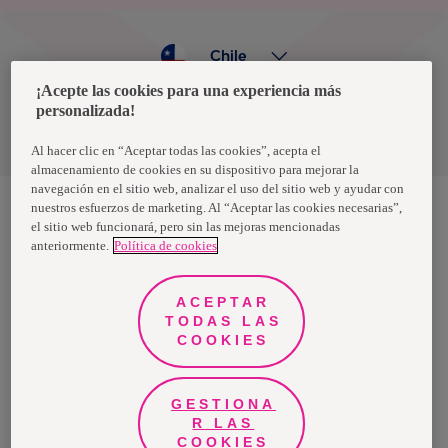
Chile
¡Acepte las cookies para una experiencia más
personalizada!
Política de privacidad de datos
Términos y condiciones
Al hacer clic en “Aceptar todas las cookies”, acepta el
almacenamiento de cookies en su dispositivo para mejorar la
navegación en el sitio web, analizar el uso del sitio web y ayudar con
nuestros esfuerzos de marketing. Al “Aceptar las cookies necesarias”,
el sitio web funcionará, pero sin las mejoras mencionadas
Nosotras, una marca de Essity - una compañía global líder en
anteriormente.
Política de cookies
higiene y salud. Cada día, mil millones de personas, en todo el
mundo, utilizan nuestros productos, servicios y soluciones. Nuestro
propósito es romper barreras por el bienestar en beneficio de
consumidores, pacientes, cuidadores, clientes y la sociedad en
ACEPTAR
general. Vendemos en aproximadamente 150 países bajo las
TODAS LAS
principales marcas globales TENA y Tork, así como otras marcas
como Actimove, Cutimed, JOBST, Knix, Leukoplast, Libero, Libresse,
COOKIES
Lotus, Modibodi, Nosotras, Saba, Tempo, TOM Organic y Zewa. En
2024, Essity tuvo ventas de aproximadamente 13 mil millones de
euros y empleó a 36,000 personas. La sede de la compañía está
ubicada en Estocolmo, Suecia, y Essity cotiza en Nasdaq Estocolmo.
GESTIONA
Más información en
www.essity.com
.
R LAS
COOKIES