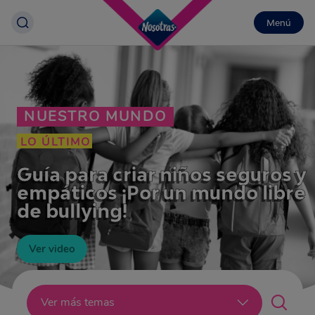
Menú
NUESTRO MUNDO
LO ÚLTIMO
Guía para criar niños seguros y
empáticos ¡Por un mundo libre
de bullying!
Ver video
Lo último
Ver más temas