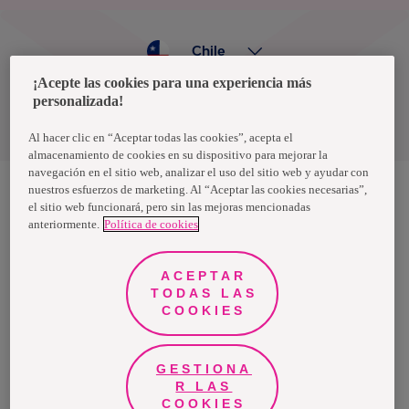
Chile
¡Acepte las cookies para una experiencia más
personalizada!
Política de privacidad de datos
Términos y condiciones
Al hacer clic en “Aceptar todas las cookies”, acepta el
almacenamiento de cookies en su dispositivo para mejorar la
navegación en el sitio web, analizar el uso del sitio web y ayudar con
nuestros esfuerzos de marketing. Al “Aceptar las cookies necesarias”,
el sitio web funcionará, pero sin las mejoras mencionadas
Nosotras, una marca de Essity - una compañía global líder en
anteriormente.
Política de cookies
higiene y salud. Cada día, mil millones de personas, en todo el
mundo, utilizan nuestros productos, servicios y soluciones. Nuestro
propósito es romper barreras por el bienestar en beneficio de
consumidores, pacientes, cuidadores, clientes y la sociedad en
ACEPTAR
general. Vendemos en aproximadamente 150 países bajo las
TODAS LAS
principales marcas globales TENA y Tork, así como otras marcas
como Actimove, Cutimed, JOBST, Knix, Leukoplast, Libero, Libresse,
COOKIES
Lotus, Modibodi, Nosotras, Saba, Tempo, TOM Organic y Zewa. En
2024, Essity tuvo ventas de aproximadamente 13 mil millones de
euros y empleó a 36,000 personas. La sede de la compañía está
ubicada en Estocolmo, Suecia, y Essity cotiza en Nasdaq Estocolmo.
GESTIONA
Más información en
www.essity.com
.
R LAS
COOKIES