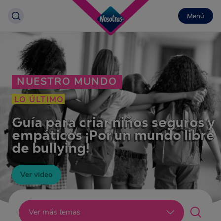
Menú
NUESTRO MUNDO
LO ÚLTIMO
Guía para criar niños seguros y
empáticos ¡Por un mundo libre
de bullying!
Ver video
Lo último
Ver más temas