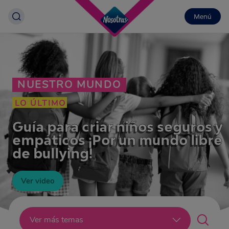
Menú
NUESTRO MUNDO
LO ÚLTIMO
Guía para criar niños seguros y
empáticos ¡Por un mundo libre
de bullying!
Ver video
Lo último
Ver más temas