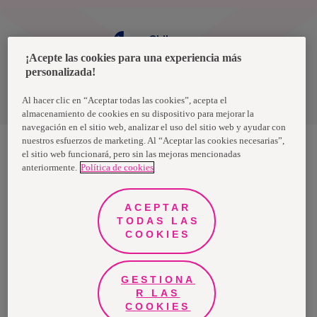
Chile
¡Acepte las cookies para una experiencia más
personalizada!
Política de privacidad de datos
Términos y condiciones
Al hacer clic en “Aceptar todas las cookies”, acepta el
almacenamiento de cookies en su dispositivo para mejorar la
navegación en el sitio web, analizar el uso del sitio web y ayudar con
nuestros esfuerzos de marketing. Al “Aceptar las cookies necesarias”,
el sitio web funcionará, pero sin las mejoras mencionadas
anteriormente.
Política de cookies
Nosotras, una marca de Essity - una compañía global líder en
higiene y salud. Cada día, mil millones de personas, en todo el
mundo, utilizan nuestros productos, servicios y soluciones. Nuestro
propósito es romper barreras por el bienestar en beneficio de
ACEPTAR
consumidores, pacientes, cuidadores, clientes y la sociedad en
general. Vendemos en aproximadamente 150 países bajo las
TODAS LAS
principales marcas globales TENA y Tork, así como otras marcas
COOKIES
como Actimove, Cutimed, JOBST, Knix, Leukoplast, Libero, Libresse,
Lotus, Modibodi, Nosotras, Saba, Tempo, TOM Organic y Zewa. En
2024, Essity tuvo ventas de aproximadamente 13 mil millones de
euros y empleó a 36,000 personas. La sede de la compañía está
ubicada en Estocolmo, Suecia, y Essity cotiza en Nasdaq Estocolmo.
GESTIONA
Más información en
www.essity.com
.
R LAS
COOKIES