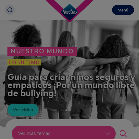
Menú
NUESTRO MUNDO
LO ÚLTIMO
Guía para criar niños seguros y
empáticos ¡Por un mundo libre
de bullying!
Ver video
Lo último
Ver más temas