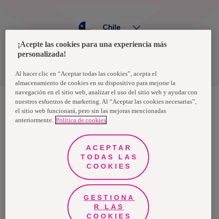
Chile
¡Acepte las cookies para una experiencia más
personalizada!
Política de privacidad de datos
Términos y condiciones
Al hacer clic en “Aceptar todas las cookies”, acepta el
almacenamiento de cookies en su dispositivo para mejorar la
navegación en el sitio web, analizar el uso del sitio web y ayudar con
nuestros esfuerzos de marketing. Al “Aceptar las cookies necesarias”,
el sitio web funcionará, pero sin las mejoras mencionadas
Nosotras, una marca de Essity - una compañía global líder en
anteriormente.
Política de cookies
higiene y salud. Cada día, mil millones de personas, en todo el
mundo, utilizan nuestros productos, servicios y soluciones. Nuestro
propósito es romper barreras por el bienestar en beneficio de
consumidores, pacientes, cuidadores, clientes y la sociedad en
ACEPTAR
general. Vendemos en aproximadamente 150 países bajo las
TODAS LAS
principales marcas globales TENA y Tork, así como otras marcas
como Actimove, Cutimed, JOBST, Knix, Leukoplast, Libero, Libresse,
COOKIES
Lotus, Modibodi, Nosotras, Saba, Tempo, TOM Organic y Zewa. En
2024, Essity tuvo ventas de aproximadamente 13 mil millones de
euros y empleó a 36,000 personas. La sede de la compañía está
ubicada en Estocolmo, Suecia, y Essity cotiza en Nasdaq Estocolmo.
GESTIONA
Más información en
www.essity.com
.
R LAS
COOKIES