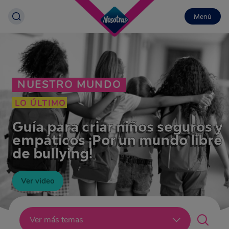
Menú
NUESTRO MUNDO
LO ÚLTIMO
Guía para criar niños seguros y
empáticos ¡Por un mundo libre
de bullying!
Ver video
Lo último
Ver más temas