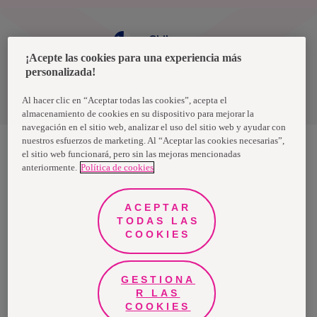
Chile
¡Acepte las cookies para una experiencia más
personalizada!
Política de privacidad de datos
Términos y condiciones
Al hacer clic en “Aceptar todas las cookies”, acepta el
almacenamiento de cookies en su dispositivo para mejorar la
navegación en el sitio web, analizar el uso del sitio web y ayudar con
nuestros esfuerzos de marketing. Al “Aceptar las cookies necesarias”,
el sitio web funcionará, pero sin las mejoras mencionadas
anteriormente.
Política de cookies
Nosotras, una marca de Essity - una compañía global líder en
higiene y salud. Cada día, mil millones de personas, en todo el
mundo, utilizan nuestros productos, servicios y soluciones. Nuestro
propósito es romper barreras por el bienestar en beneficio de
ACEPTAR
consumidores, pacientes, cuidadores, clientes y la sociedad en
general. Vendemos en aproximadamente 150 países bajo las
TODAS LAS
principales marcas globales TENA y Tork, así como otras marcas
COOKIES
como Actimove, Cutimed, JOBST, Knix, Leukoplast, Libero, Libresse,
Lotus, Modibodi, Nosotras, Saba, Tempo, TOM Organic y Zewa. En
2024, Essity tuvo ventas de aproximadamente 13 mil millones de
euros y empleó a 36,000 personas. La sede de la compañía está
ubicada en Estocolmo, Suecia, y Essity cotiza en Nasdaq Estocolmo.
GESTIONA
Más información en
www.essity.com
.
R LAS
COOKIES