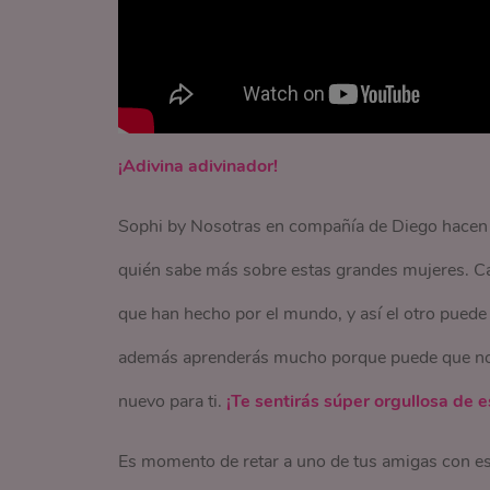
¡Adivina adivinador!
Sophi by Nosotras en compañía de Diego hacen u
quién sabe más sobre estas grandes mujeres. Cad
que han hecho por el mundo, y así el otro puede
además aprenderás mucho porque puede que no l
nuevo para ti.
¡Te sentirás súper orgullosa de 
Es momento de retar a uno de tus amigas con este