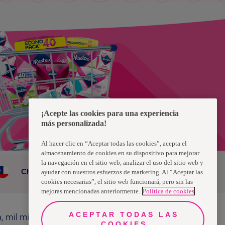
¡Acepte las cookies para una experiencia
más personalizada!
Al hacer clic en “Aceptar todas las cookies”, acepta el
almacenamiento de cookies en su dispositivo para mejorar
la navegación en el sitio web, analizar el uso del sitio web y
Chile
ayudar con nuestros esfuerzos de marketing. Al “Aceptar las
cookies necesarias”, el sitio web funcionará, pero sin las
mejoras mencionadas anteriormente.
Política de cookies
ACEPTAR TODAS LAS
a, mil millones de personas, en todo el mundo,
COOKIES