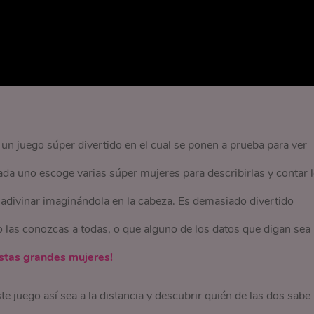
n juego súper divertido en el cual se ponen a prueba para ver
a uno escoge varias súper mujeres para describirlas y contar 
 adivinar imaginándola en la cabeza. Es demasiado divertido
as conozcas a todas, o que alguno de los datos que digan sea
estas grandes mujeres!
 juego así sea a la distancia y descubrir quién de las dos sabe