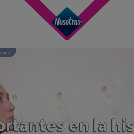
toria
rtantes en la his