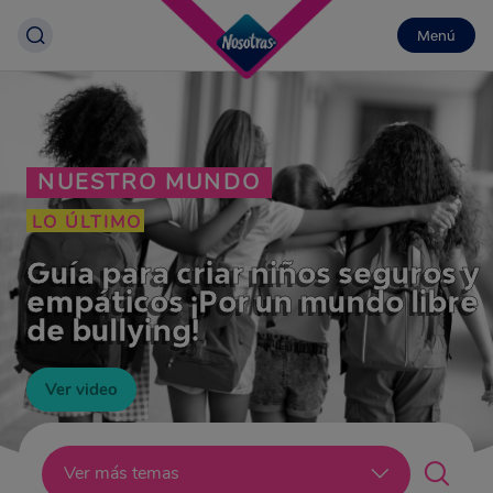
Menú
NUESTRO MUNDO
LO ÚLTIMO
Guía para criar niños seguros y
empáticos ¡Por un mundo libre
de bullying!
Ver video
Lo último
Ver más temas