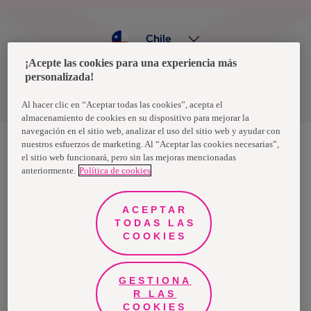
Chile
¡Acepte las cookies para una experiencia más
personalizada!
Política de privacidad de datos
Términos y condiciones
Al hacer clic en “Aceptar todas las cookies”, acepta el
almacenamiento de cookies en su dispositivo para mejorar la
navegación en el sitio web, analizar el uso del sitio web y ayudar con
nuestros esfuerzos de marketing. Al “Aceptar las cookies necesarias”,
el sitio web funcionará, pero sin las mejoras mencionadas
Nosotras, una marca de Essity - una compañía global líder en
anteriormente.
Política de cookies
higiene y salud. Cada día, mil millones de personas, en todo el
mundo, utilizan nuestros productos, servicios y soluciones. Nuestro
propósito es romper barreras por el bienestar en beneficio de
consumidores, pacientes, cuidadores, clientes y la sociedad en
ACEPTAR
general. Vendemos en aproximadamente 150 países bajo las
TODAS LAS
principales marcas globales TENA y Tork, así como otras marcas
como Actimove, Cutimed, JOBST, Knix, Leukoplast, Libero, Libresse,
COOKIES
Lotus, Modibodi, Nosotras, Saba, Tempo, TOM Organic y Zewa. En
2024, Essity tuvo ventas de aproximadamente 13 mil millones de
euros y empleó a 36,000 personas. La sede de la compañía está
ubicada en Estocolmo, Suecia, y Essity cotiza en Nasdaq Estocolmo.
GESTIONA
Más información en
www.essity.com
.
R LAS
COOKIES