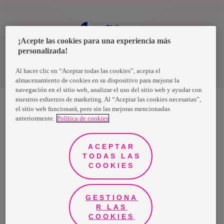
Chile
¡Acepte las cookies para una experiencia más
personalizada!
Política de privacidad de datos
Términos y condiciones
Al hacer clic en “Aceptar todas las cookies”, acepta el
almacenamiento de cookies en su dispositivo para mejorar la
navegación en el sitio web, analizar el uso del sitio web y ayudar con
nuestros esfuerzos de marketing. Al “Aceptar las cookies necesarias”,
el sitio web funcionará, pero sin las mejoras mencionadas
anteriormente.
Política de cookies
Nosotras, una marca de Essity - una compañía global líder en
higiene y salud. Cada día, mil millones de personas, en todo el
mundo, utilizan nuestros productos, servicios y soluciones. Nuestro
propósito es romper barreras por el bienestar en beneficio de
ACEPTAR
consumidores, pacientes, cuidadores, clientes y la sociedad en
general. Vendemos en aproximadamente 150 países bajo las
TODAS LAS
principales marcas globales TENA y Tork, así como otras marcas
COOKIES
como Actimove, Cutimed, JOBST, Knix, Leukoplast, Libero, Libresse,
Lotus, Modibodi, Nosotras, Saba, Tempo, TOM Organic y Zewa. En
2024, Essity tuvo ventas de aproximadamente 13 mil millones de
euros y empleó a 36,000 personas. La sede de la compañía está
ubicada en Estocolmo, Suecia, y Essity cotiza en Nasdaq Estocolmo.
GESTIONA
Más información en
www.essity.com
.
R LAS
COOKIES