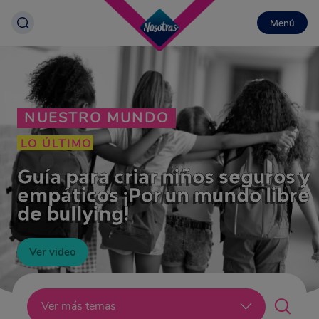
Menú
NUESTRO MUNDO
LO ÚLTIMO
Guía para criar niños seguros y
empáticos ¡Por un mundo libre
de bullying!
Ver video
Lo último
Ver más temas