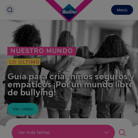
Menú
NUESTRO MUNDO
LO ÚLTIMO
Guía para criar niños seguros y
empáticos ¡Por un mundo libre
de bullying!
Ver video
Lo último
Ver más temas