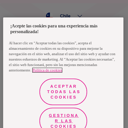
Chile
¡Acepte las cookies para una experiencia más
personalizada!
Política de privacidad de datos
Términos y condiciones
Al hacer clic en “Aceptar todas las cookies”, acepta el
almacenamiento de cookies en su dispositivo para mejorar la
navegación en el sitio web, analizar el uso del sitio web y ayudar con
nuestros esfuerzos de marketing. Al “Aceptar las cookies necesarias”,
el sitio web funcionará, pero sin las mejoras mencionadas
Nosotras, una marca de Essity - una compañía global líder en
anteriormente.
Política de cookies
higiene y salud. Cada día, mil millones de personas, en todo el
mundo, utilizan nuestros productos, servicios y soluciones. Nuestro
propósito es romper barreras por el bienestar en beneficio de
consumidores, pacientes, cuidadores, clientes y la sociedad en
ACEPTAR
general. Vendemos en aproximadamente 150 países bajo las
TODAS LAS
principales marcas globales TENA y Tork, así como otras marcas
como Actimove, Cutimed, JOBST, Knix, Leukoplast, Libero, Libresse,
COOKIES
Lotus, Modibodi, Nosotras, Saba, Tempo, TOM Organic y Zewa. En
2024, Essity tuvo ventas de aproximadamente 13 mil millones de
euros y empleó a 36,000 personas. La sede de la compañía está
ubicada en Estocolmo, Suecia, y Essity cotiza en Nasdaq Estocolmo.
GESTIONA
Más información en
www.essity.com
.
R LAS
COOKIES