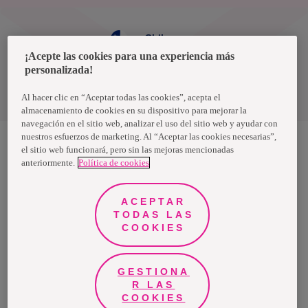
Chile
¡Acepte las cookies para una experiencia más
personalizada!
Política de privacidad de datos
Términos y condiciones
Al hacer clic en “Aceptar todas las cookies”, acepta el
almacenamiento de cookies en su dispositivo para mejorar la
navegación en el sitio web, analizar el uso del sitio web y ayudar con
nuestros esfuerzos de marketing. Al “Aceptar las cookies necesarias”,
el sitio web funcionará, pero sin las mejoras mencionadas
anteriormente.
Política de cookies
Nosotras, una marca de Essity - una compañía global líder en
higiene y salud. Cada día, mil millones de personas, en todo el
mundo, utilizan nuestros productos, servicios y soluciones. Nuestro
propósito es romper barreras por el bienestar en beneficio de
ACEPTAR
consumidores, pacientes, cuidadores, clientes y la sociedad en
general. Vendemos en aproximadamente 150 países bajo las
TODAS LAS
principales marcas globales TENA y Tork, así como otras marcas
COOKIES
como Actimove, Cutimed, JOBST, Knix, Leukoplast, Libero, Libresse,
Lotus, Modibodi, Nosotras, Saba, Tempo, TOM Organic y Zewa. En
2024, Essity tuvo ventas de aproximadamente 13 mil millones de
euros y empleó a 36,000 personas. La sede de la compañía está
ubicada en Estocolmo, Suecia, y Essity cotiza en Nasdaq Estocolmo.
GESTIONA
Más información en
www.essity.com
.
R LAS
COOKIES