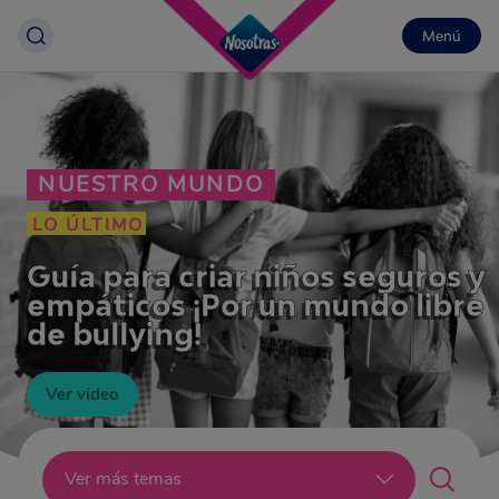
Menú
NUESTRO MUNDO
LO ÚLTIMO
Guía para criar niños seguros y
empáticos ¡Por un mundo libre
de bullying!
Ver video
Lo último
Ver más temas