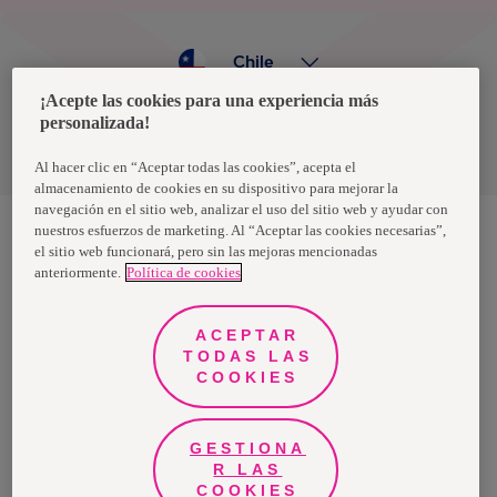
Chile
¡Acepte las cookies para una experiencia más
personalizada!
Política de privacidad de datos
Términos y condiciones
Al hacer clic en “Aceptar todas las cookies”, acepta el
almacenamiento de cookies en su dispositivo para mejorar la
navegación en el sitio web, analizar el uso del sitio web y ayudar con
nuestros esfuerzos de marketing. Al “Aceptar las cookies necesarias”,
el sitio web funcionará, pero sin las mejoras mencionadas
Nosotras, una marca de Essity - una compañía global líder en
anteriormente.
Política de cookies
higiene y salud. Cada día, mil millones de personas, en todo el
mundo, utilizan nuestros productos, servicios y soluciones. Nuestro
propósito es romper barreras por el bienestar en beneficio de
consumidores, pacientes, cuidadores, clientes y la sociedad en
ACEPTAR
general. Vendemos en aproximadamente 150 países bajo las
TODAS LAS
principales marcas globales TENA y Tork, así como otras marcas
como Actimove, Cutimed, JOBST, Knix, Leukoplast, Libero, Libresse,
COOKIES
Lotus, Modibodi, Nosotras, Saba, Tempo, TOM Organic y Zewa. En
2024, Essity tuvo ventas de aproximadamente 13 mil millones de
euros y empleó a 36,000 personas. La sede de la compañía está
ubicada en Estocolmo, Suecia, y Essity cotiza en Nasdaq Estocolmo.
GESTIONA
Más información en
www.essity.com
.
R LAS
COOKIES