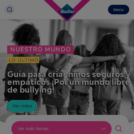
Menú
NUESTRO MUNDO
LO ÚLTIMO
Guía para criar niños seguros y
empáticos ¡Por un mundo libre
de bullying!
Ver video
Lo último
Ver más temas