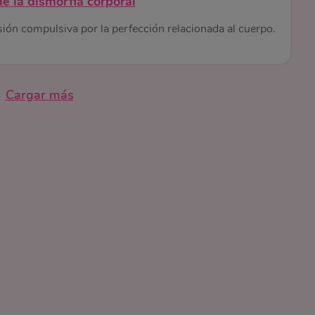
 de la dismorfia corporal
ión compulsiva por la perfección relacionada al cuerpo.
Cargar más