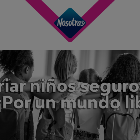
riar niños seguro
¡Por un mundo li