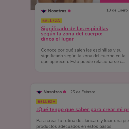
13 de Enero
Nosotras
BELLEZA
Significado de las espinillas
según la zona del cuerpo:
dinos el lugar
Conoce por qué salen las espinillas y su
significado según la zona del cuerpo en la
que aparecen. Esto puede relacionarse con
varios factores.
Nosotras
25 de Febrero
BELLEZA
¿Qué tengo que saber para crear mi pr
Para crear tu rutina de skincare y lucir una pi
productos adecuados en estos pasos.