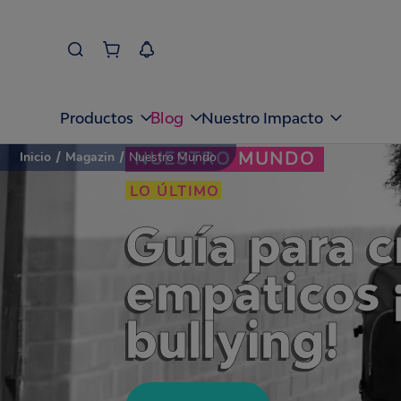
Blog
Productos
Nuestro Impacto
NUESTRO MUNDO
Inicio
/
Magazin
/
Nuestro Mundo
LO ÚLTIMO
Guía para c
empáticos 
bullying!