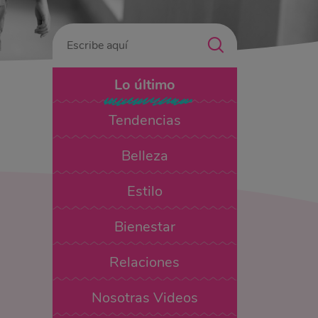
Lo último
Tendencias
Belleza
Estilo
Bienestar
Relaciones
Nosotras Videos