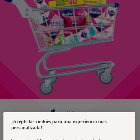
Chile
¡Acepte las cookies para una experiencia más
personalizada!
Política de privacidad de datos
Términos y condiciones