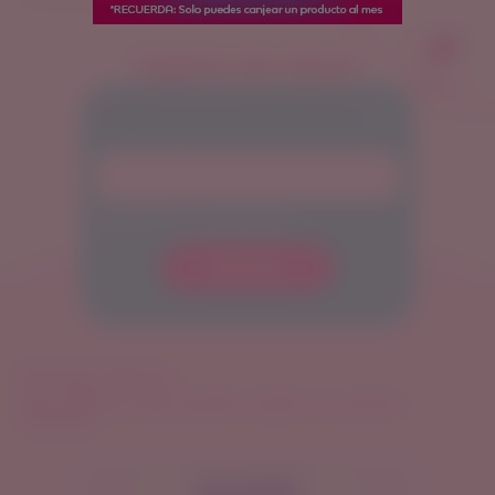
0
Ingreso de claves
Carrito
INGRESA TU CLAVE PERSONAL:
Ejemplo: 97UL85HMGJD
Enviar
Premios físicos
RECUERDA: Solo puedes canjear un premio
mensual