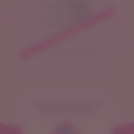
Próximamente
Starbucks Card ($10.000)
Elige esta giftcard de Starbucks y
¡escoge tu antojo! Bebidas, pasteles,
café en grano, prensas de café y
más.
700
¡Sigue estos pasos para
elegir tus premios!