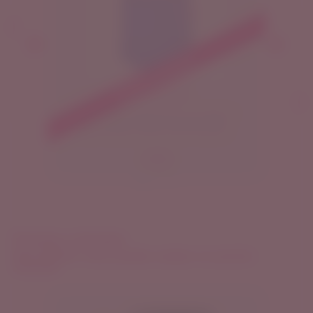
Próximamente
Morral azul
¿No tienes donde llevar tus cosas si
vas al gym, playa o piscina? Elige
este hermoso Morral Azul Nosotras
súper resistente.
200
Premios virtuales
RECUERDA: Solo puedes canjear un premio
mensual