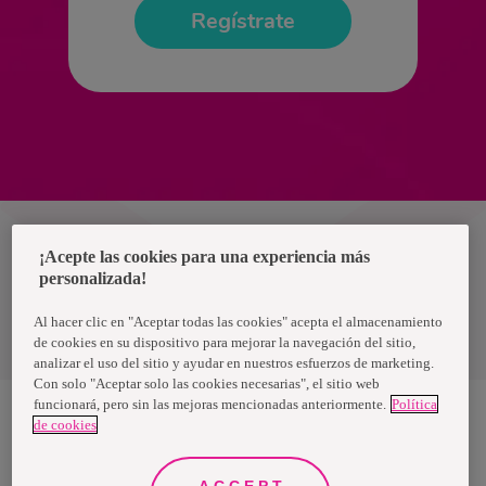
Regístrate
Chile
¡Acepte las cookies para una experiencia más
personalizada!
Política de privacidad de datos
Al hacer clic en "Aceptar todas las cookies" acepta el almacenamiento
Términos y condiciones
de cookies en su dispositivo para mejorar la navegación del sitio,
analizar el uso del sitio y ayudar en nuestros esfuerzos de marketing.
Con solo "Aceptar solo las cookies necesarias", el sitio web
funcionará, pero sin las mejoras mencionadas anteriormente.
Política
de cookies
Nosotras, una marca de Essity - una compañía global líder en
higiene y salud. Cada día, mil millones de personas, en todo el
mundo, utilizan nuestros productos, servicios y soluciones. Nuestro
ACCEPT