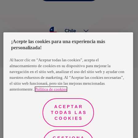
Chile
¡Acepte las cookies para una experiencia más
personalizada!
Política de privacidad de datos
Términos y condiciones
Al hacer clic en “Aceptar todas las cookies”, acepta el
almacenamiento de cookies en su dispositivo para mejorar la
navegación en el sitio web, analizar el uso del sitio web y ayudar con
nuestros esfuerzos de marketing. Al “Aceptar las cookies necesarias”,
el sitio web funcionará, pero sin las mejoras mencionadas
Nosotras, una marca de Essity - una compañía global líder en
anteriormente.
Política de cookies
higiene y salud. Cada día, mil millones de personas, en todo el
mundo, utilizan nuestros productos, servicios y soluciones. Nuestro
propósito es romper barreras por el bienestar en beneficio de
consumidores, pacientes, cuidadores, clientes y la sociedad en
ACEPTAR
general. Vendemos en aproximadamente 150 países bajo las
TODAS LAS
principales marcas globales TENA y Tork, así como otras marcas
como Actimove, Cutimed, JOBST, Knix, Leukoplast, Libero, Libresse,
COOKIES
Lotus, Modibodi, Nosotras, Saba, Tempo, TOM Organic y Zewa. En
2024, Essity tuvo ventas de aproximadamente 13 mil millones de
euros y empleó a 36,000 personas. La sede de la compañía está
ubicada en Estocolmo, Suecia, y Essity cotiza en Nasdaq Estocolmo.