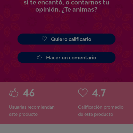
si te encantó, o contarnos tu
opinión.
¿Te animas?
Quiero calificarlo
Hacer un comentario
46
4.7
Usuarias recomiendan
Calificación promedio
este producto
de este producto