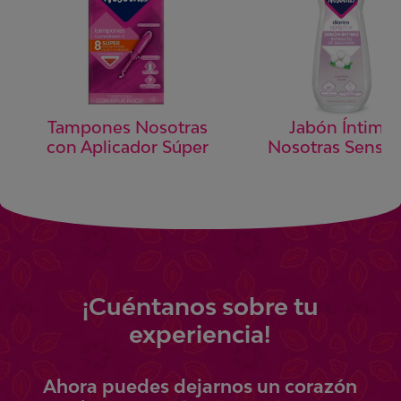
Tampones Nosotras
Jabón Íntimo
con Aplicador Súper
Nosotras Sensiti
¡
Cuéntanos
sobre tu
experiencia!
Ahora
puedes
dejarnos un corazón