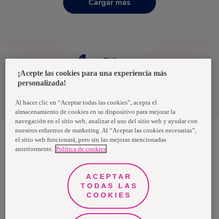
Cargar más
Chile
¡Acepte las cookies para una experiencia más
personalizada!
Política de privacidad de datos
Términos y condiciones
Al hacer clic en “Aceptar todas las cookies”, acepta el
almacenamiento de cookies en su dispositivo para mejorar la
navegación en el sitio web, analizar el uso del sitio web y ayudar con
nuestros esfuerzos de marketing. Al “Aceptar las cookies necesarias”,
el sitio web funcionará, pero sin las mejoras mencionadas
anteriormente.
Política de cookies
Nosotras, una marca de Essity - una compañía global líder en
higiene y salud. Cada día, mil millones de personas, en todo el
mundo, utilizan nuestros productos, servicios y soluciones. Nuestro
propósito es romper barreras por el bienestar en beneficio de
ACEPTAR
consumidores, pacientes, cuidadores, clientes y la sociedad en
general. Vendemos en aproximadamente 150 países bajo las
TODAS LAS
principales marcas globales TENA y Tork, así como otras marcas
COOKIES
como Actimove, Cutimed, JOBST, Knix, Leukoplast, Libero, Libresse,
Lotus, Modibodi, Nosotras, Saba, Tempo, TOM Organic y Zewa. En
2024, Essity tuvo ventas de aproximadamente 13 mil millones de
euros y empleó a 36,000 personas. La sede de la compañía está