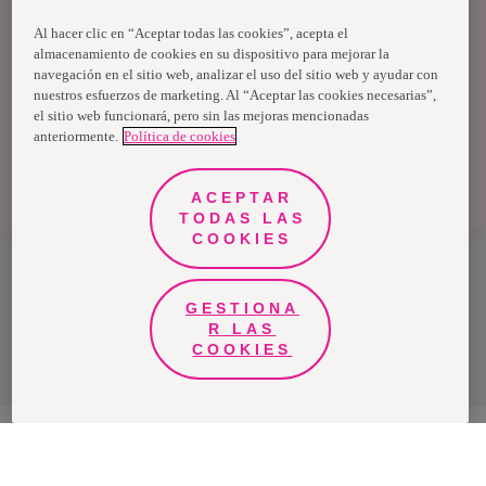
Al hacer clic en “Aceptar todas las cookies”, acepta el
almacenamiento de cookies en su dispositivo para mejorar la
navegación en el sitio web, analizar el uso del sitio web y ayudar con
nuestros esfuerzos de marketing. Al “Aceptar las cookies necesarias”,
el sitio web funcionará, pero sin las mejoras mencionadas
anteriormente.
Política de cookies
ACEPTAR
TODAS LAS
COOKIES
Chile
GESTIONA
R LAS
Política de privacidad de datos
COOKIES
Términos y condiciones
Nosotras, una marca de Essity - una compañía global líder en