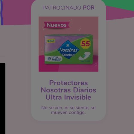
PATROCINADO
POR
Protectores
Nosotras Diarios
Ultra Invisible
No se ven, ni se siente, se
mueven contigo.