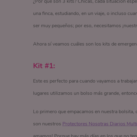
¿Por qué son 3 kits? Chicas, cada situación esp
una finca, estudiando, en un viaje, o incluso c
ser muy pequeños; por eso, necesitamos ¡nuestro
Ahora sí veamos cuáles son los kits de emergen
Kit #1:
Este es perfecto para cuando vayamos a trabajar,
lugares utilizamos un bolso más grande, enton
Lo primero que empacamos en nuestra bolsita, q
son nuestros
Protectores Nosotras Diarios Multi
amamos! Porque hay más días en los que no tenem