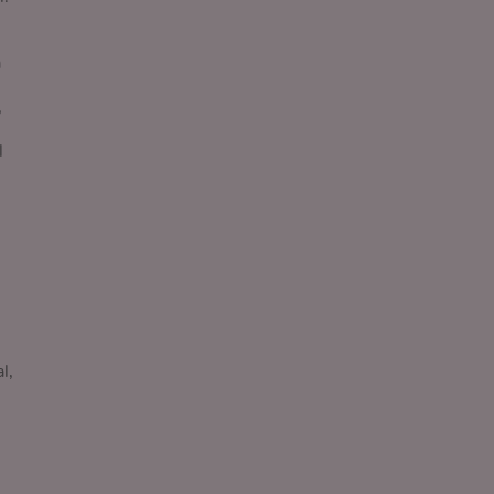
a
,
l
l,