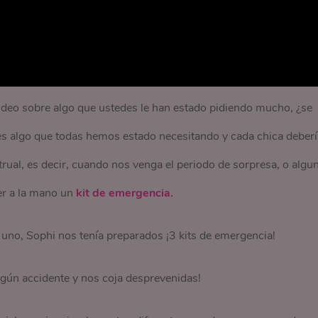
 video sobre algo que ustedes le han estado pidiendo mucho, ¿se
s algo que todas hemos estado necesitando y cada chica deberí
ual, es decir, cuando nos venga el periodo de sorpresa, o algu
er a la mano un
kit de emergencia.
 uno, Sophi nos tenía preparados ¡3 kits de emergencia!
gún accidente y nos coja desprevenidas!