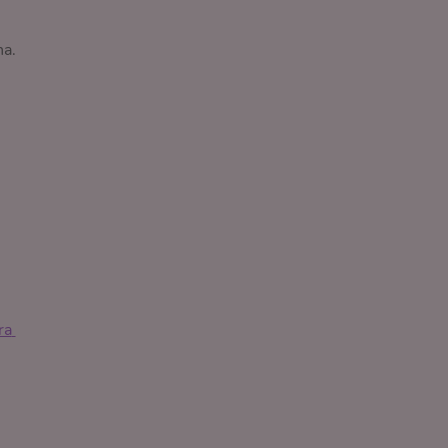
na.
a 