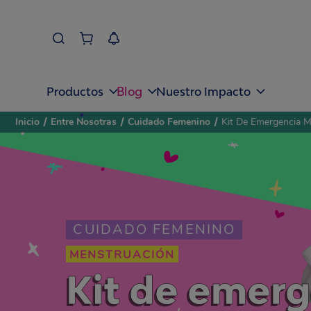
Blog
Productos
Nuestro Impacto
Inicio
/
Entre Nosotras
/
Cuidado Femenino
/
Kit De Emergencia M
CUIDADO FEMENINO
MENSTRUACIÓN
Kit de emerg