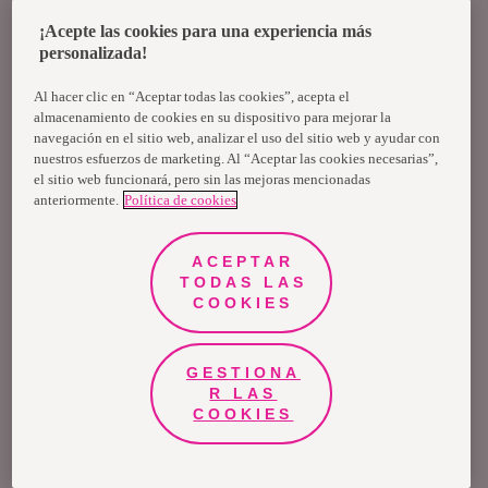
permiten un desarrollo natural de tu día a día, no
¡Acepte las cookies para una experiencia más
personalizada!
hacen parte de la menopausia y se puede tratar
Al hacer clic en “Aceptar todas las cookies”, acepta el
de algo más, ¡préstales atención!
almacenamiento de cookies en su dispositivo para mejorar la
navegación en el sitio web, analizar el uso del sitio web y ayudar con
nuestros esfuerzos de marketing. Al “Aceptar las cookies necesarias”,
Pérdida de la memoria:
Sin duda uno de los más
el sitio web funcionará, pero sin las mejoras mencionadas
anteriormente.
Política de cookies
comunes y normalizados, pero para nada tiene
que ver con esta nueva etapa; más bien presta
ACEPTAR
TODAS LAS
atención a otras causas vasculares o de
COOKIES
enfermedades neurodegenerativas.
GESTIONA
R LAS
Trastornos del sueño:
Si bien algunas
COOKIES
alteraciones en los ciclos del sueño se pueden