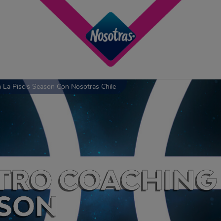
 La Piscis Season Con Nosotras Chile
ASTRO COACHING
ASON