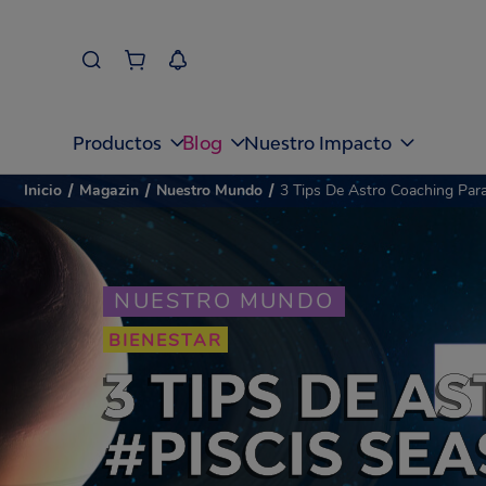
Blog
Productos
Nuestro Impacto
Inicio
/
Magazin
/
Nuestro Mundo
/
3 Tips De Astro Coaching Para
NUESTRO MUNDO
BIENESTAR
3 TIPS DE 
#PISCIS SE