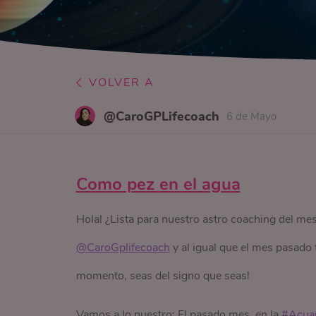
VOLVER A
@CaroGPLifecoach
6 de Mayo
Como pez en el agua
Hola! ¿Lista para nuestro astro coaching del m
@CaroGplifecoach
y al igual que el mes pasado
momento, seas del signo que seas!
Vamos a lo nuestro: El pasado mes, en la
#Acua