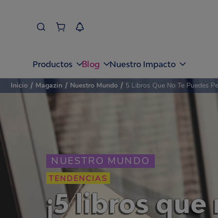
Blog
Productos
Nuestro Impacto
Inicio
/
Magazin
/
Nuestro Mundo
/
5 Libros Que No Te Puedes Pe
NUESTRO MUNDO
TENDENCIAS
¡5 libros que