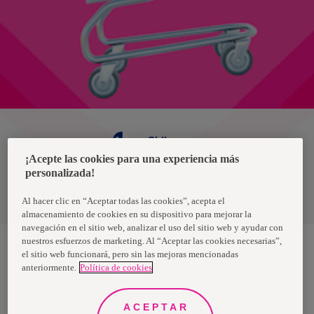
Chile
¡Acepte las cookies para una experiencia más
personalizada!
Política de privacidad de datos
Términos y condiciones
Al hacer clic en “Aceptar todas las cookies”, acepta el
almacenamiento de cookies en su dispositivo para mejorar la
navegación en el sitio web, analizar el uso del sitio web y ayudar con
nuestros esfuerzos de marketing. Al “Aceptar las cookies necesarias”,
el sitio web funcionará, pero sin las mejoras mencionadas
anteriormente.
Política de cookies
Nosotras, una marca de Essity - una compañía global líder en
higiene y salud. Cada día, mil millones de personas, en todo el
mundo, utilizan nuestros productos, servicios y soluciones. Nuestro
propósito es romper barreras por el bienestar en beneficio de
ACEPTAR
consumidores, pacientes, cuidadores, clientes y la sociedad en