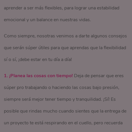
Para esto, siéntate a pensar quién es la persona adecuada
aprender a ser más flexibles, para lograr una estabilidad
mañana tienen más energía, se concentran más fácil y
a volver a ti y entender que siempre siempre debes flexible!
Esta es una súper forma de organizar tu día y mejorar tu
para cada tarea y empieza a pedir ayuda, vas a ver cómo la
emocional y un balance en nuestras vidas.
logran terminar muchos de sus pendientes, pero a otras les
rendimiento, además si por x razón necesitas enfocarte
calma entra a tu vida y logras encontrar salida a todo esa
Si algo no se da en el momento que quieres que se dé, es
va mejor en la tarde/noche, porque no tienen tantas
Como siempre, nosotras venimos a darte algunos consejos
más tiempo en una tarea, podrás aplicar la flexibilidad y
montaña de tareas.
porque todavía no estás lista para eso, y necesitas un poco
distracciones.
que serán súper útiles para que aprendas que la flexibilidad
aplazar la que no tiene que estar para ya.
más de preparación, así que deja que las cosas fluyan,
sí o sí, ¡debe estar en tu día a día!
Esto es precisamente lo que tú debes hacer, identificar tus
regálate un momento para ti y ¡sé flexible!
momentos de alta productividad, para que esto te sirva para
1.
¡Planea las cosas con tiempo!
Deja de pensar que eres
organizar las tareas que de pronto requieren un poco más
súper pro trabajando o haciendo las cosas bajo presión,
de concentración, y así poder ser más flexible a la hora de
siempre será mejor tener tiempo y tranquilidad. ¡Sí! Es
organizar tus semanas o tus días.
posible que rindas mucho cuando sientes que la entrega de
un proyecto te está respirando en el cuello, pero recuerda