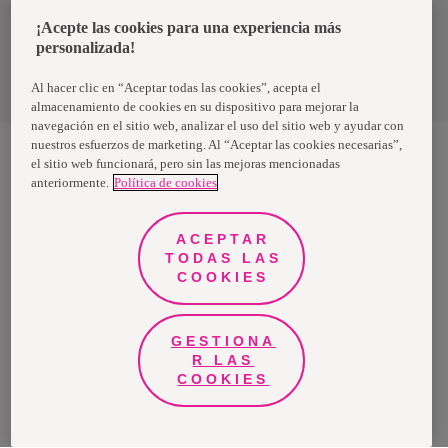
Chile
¡Acepte las cookies para una experiencia más
personalizada!
Política de privacidad de datos
Términos y condiciones
Al hacer clic en “Aceptar todas las cookies”, acepta el
almacenamiento de cookies en su dispositivo para mejorar la
navegación en el sitio web, analizar el uso del sitio web y ayudar con
nuestros esfuerzos de marketing. Al “Aceptar las cookies necesarias”,
el sitio web funcionará, pero sin las mejoras mencionadas
anteriormente.
Política de cookies
Nosotras, una marca de Essity - una compañía global líder en
higiene y salud. Cada día, mil millones de personas, en todo el
mundo, utilizan nuestros productos, servicios y soluciones. Nuestro
propósito es romper barreras por el bienestar en beneficio de
ACEPTAR
consumidores, pacientes, cuidadores, clientes y la sociedad en
general. Vendemos en aproximadamente 150 países bajo las
TODAS LAS
principales marcas globales TENA y Tork, así como otras marcas
COOKIES
como Actimove, Cutimed, JOBST, Knix, Leukoplast, Libero, Libresse,
Lotus, Modibodi, Nosotras, Saba, Tempo, TOM Organic y Zewa. En
2024, Essity tuvo ventas de aproximadamente 13 mil millones de
euros y empleó a 36,000 personas. La sede de la compañía está
ubicada en Estocolmo, Suecia, y Essity cotiza en Nasdaq Estocolmo.
GESTIONA
Más información en
www.essity.com
.
R LAS
COOKIES