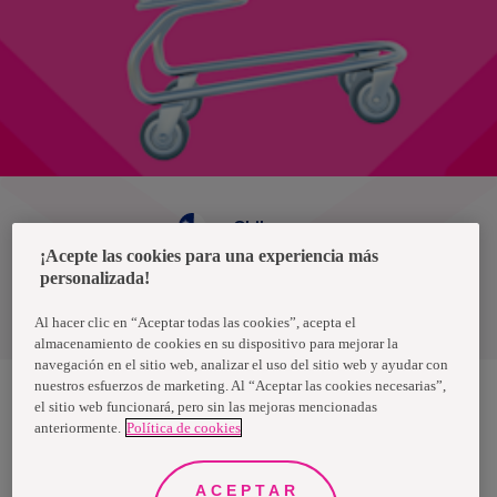
Chile
¡Acepte las cookies para una experiencia más
personalizada!
Política de privacidad de datos
Términos y condiciones
Al hacer clic en “Aceptar todas las cookies”, acepta el
almacenamiento de cookies en su dispositivo para mejorar la
navegación en el sitio web, analizar el uso del sitio web y ayudar con
nuestros esfuerzos de marketing. Al “Aceptar las cookies necesarias”,
el sitio web funcionará, pero sin las mejoras mencionadas
anteriormente.
Política de cookies
Nosotras, una marca de Essity - una compañía global líder en
higiene y salud. Cada día, mil millones de personas, en todo el
mundo, utilizan nuestros productos, servicios y soluciones. Nuestro
propósito es romper barreras por el bienestar en beneficio de
ACEPTAR
consumidores, pacientes, cuidadores, clientes y la sociedad en