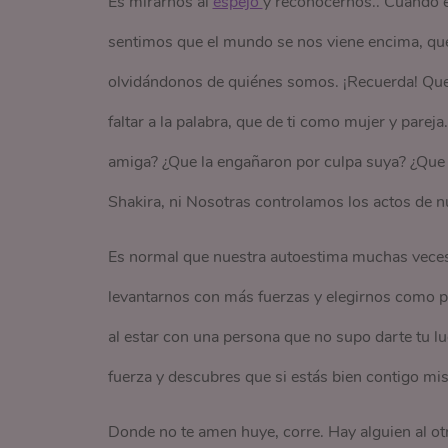
Es mirarnos al
espejo 
y reconocernos.. Cuando e
sentimos que el mundo se nos viene encima, q
olvidándonos de quiénes somos. ¡Recuerda! Que n
faltar a la palabra, que de ti como mujer y pareja
amiga? ¿Que la engañaron por culpa suya? ¿Que l
Shakira, ni Nosotras controlamos los actos de nu
Es normal que nuestra autoestima muchas veces 
levantarnos con más fuerzas y elegirnos como pri
al estar con una persona que no supo darte tu lug
fuerza y descubres que si estás bien contigo mi
Donde no te amen huye, corre. Hay alguien al otr