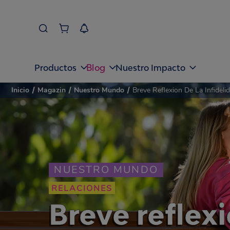
Blog
Productos
Nuestro Impacto
Inicio
/
Magazin
/
Nuestro Mundo
/
Breve Reflexion De La Infideli
NUESTRO MUNDO
RELACIONES
Breve reflexi