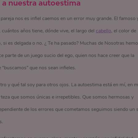
d a nuestra autoestima
areja nos es infiel caemos en un error muy grande. El famoso 
 cuántos años tiene, dónde vive, el largo del
cabello
, el color de
e yo, si es delgada o no. ¿ Te ha pasado? Muchas de Nosotras hem
ce parte de un juego sucio del ego, quien nos hace creer que la
e “buscamos” que nos sean infieles.
o y qué tal soy para otros ojos. La autoestima está en mí, en m
erteza que somos únicas e irrepetibles. Que somos hermosas y
ndependiente de los errores que cometamos seguimos siendo un 
s.