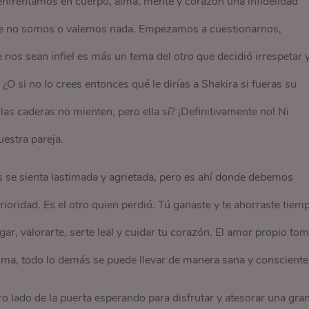
nfrentamos en cuerpo, alma, mente y corazón una infidelidad
ue no somos o valemos nada. Empezamos a cuestionarnos,
os sean infiel es más un tema del otro que decidió irrespetar 
. ¿O si no lo crees entonces qué le dirías a Shakira si fueras su
as caderas no mienten, pero ella sí? ¡Definitivamente no! Ni
estra pareja.
se sienta lastimada y agrietada, pero es ahí donde debemos
oridad. Es el otro quien perdió. Tú ganaste y te ahorraste tiem
ar, valorarte, serte leal y cuidar tu corazón. El amor propio to
sma, todo lo demás se puede llevar de manera sana y consciente.
o lado de la puerta esperando para disfrutar y atesorar una gra