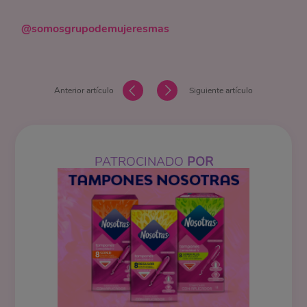
@somosgrupodemujeresmas
Anterior artículo
Siguiente artículo
PATROCINADO
POR