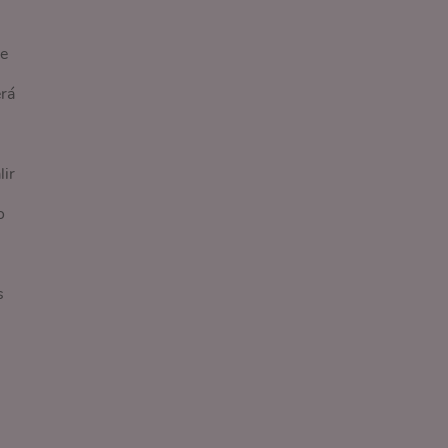
ue
erá
lir
o
s