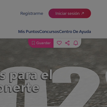
Regístrarme
Iniciar sesión
Mis Puntos
Concursos
Centro De Ayuda
Guardar
s para el
onerte