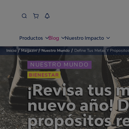
Blog
Productos
Nuestro Impacto
Inicio
/
Magazin
/
Nuestro Mundo
/
Define Tus Metas Y Proposito
NUESTRO MUNDO
BIENESTAR
¡Revisa tus m
nuevo año! 
propósitos re