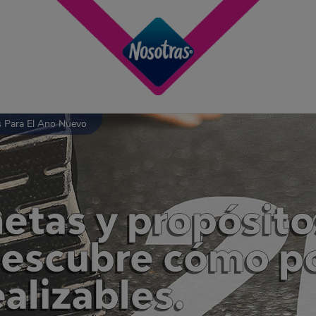
s Para El Ano Nuevo
etas y propósito
Descubre cómo p
alizables.