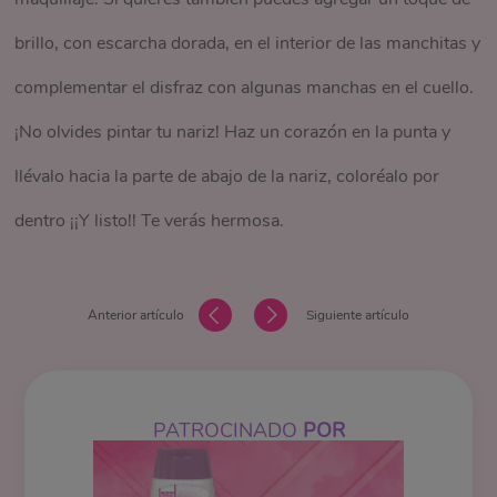
brillo, con escarcha dorada, en el interior de las manchitas y
olvides compartirnos tus fotos cuando estés usándolo. Lo
complementar el disfraz con algunas manchas en el cuello.
mejor es que puedes pedirle ayuda a tu mamá para que tus
¡No olvides pintar tu nariz! Haz un corazón en la punta y
maquillajes queden perfectos, y seas el alma de la fiesta de
llévalo hacia la parte de abajo de la nariz, coloréalo por
disfraces. ¡¡Feliz Halloween!!
dentro ¡¡Y listo!! Te verás hermosa.
Anterior artículo
Siguiente artículo
PATROCINADO
POR