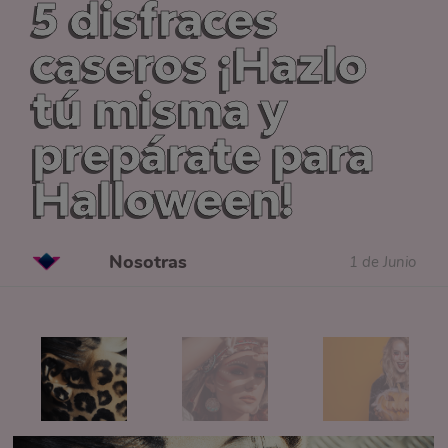
5 disfraces
caseros ¡Hazlo
tú misma y
prepárate para
Halloween!
Nosotras
1 de Junio