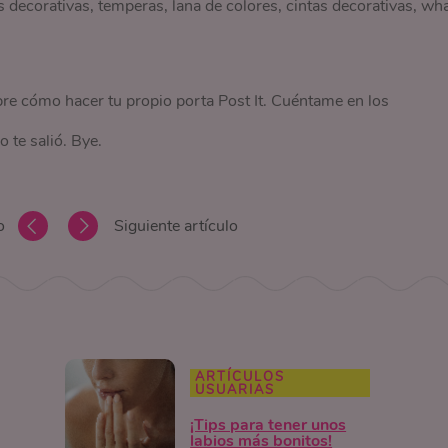
 decorativas, temperas, lana de colores, cintas decorativas, wh
re cómo hacer tu propio porta Post It. Cuéntame en los
 te salió. Bye.
o
Siguiente artículo
ARTÍCULOS
USUARIAS
¡Tips para tener unos
labios más bonitos!