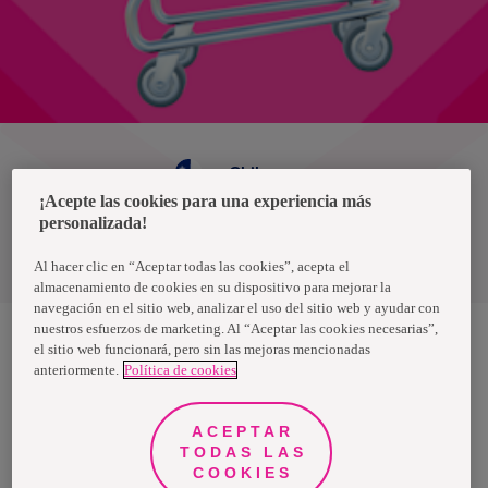
Chile
¡Acepte las cookies para una experiencia más
personalizada!
Política de privacidad de datos
Términos y condiciones
Al hacer clic en “Aceptar todas las cookies”, acepta el
almacenamiento de cookies en su dispositivo para mejorar la
navegación en el sitio web, analizar el uso del sitio web y ayudar con
nuestros esfuerzos de marketing. Al “Aceptar las cookies necesarias”,
el sitio web funcionará, pero sin las mejoras mencionadas
anteriormente.
Política de cookies
Nosotras, una marca de Essity - una compañía global líder en
higiene y salud. Cada día, mil millones de personas, en todo el
mundo, utilizan nuestros productos, servicios y soluciones. Nuestro
propósito es romper barreras por el bienestar en beneficio de
ACEPTAR
consumidores, pacientes, cuidadores, clientes y la sociedad en
general. Vendemos en aproximadamente 150 países bajo las
TODAS LAS
principales marcas globales TENA y Tork, así como otras marcas
COOKIES
como Actimove, Cutimed, JOBST, Knix, Leukoplast, Libero, Libresse,