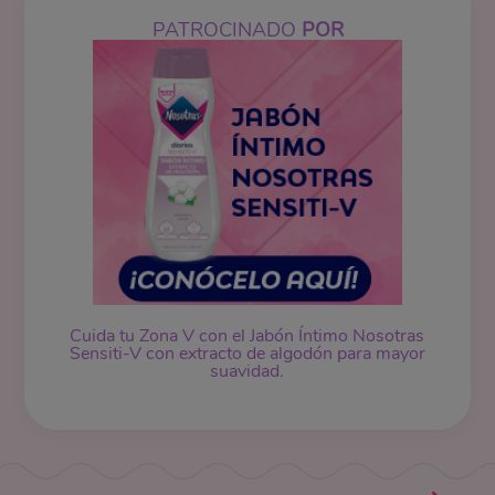
PATROCINADO
POR
Cuida tu Zona V con el Jabón Íntimo Nosotras
Sensiti-V con extracto de algodón para mayor
suavidad.