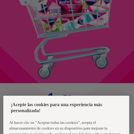
Chile
¡Acepte las cookies para una experiencia más
personalizada!
Política de privacidad de datos
Términos y condiciones
Al hacer clic en “Aceptar todas las cookies”, acepta el
almacenamiento de cookies en su dispositivo para mejorar la
navegación en el sitio web, analizar el uso del sitio web y ayudar con