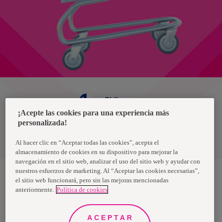
Chile
¡Acepte las cookies para una experiencia más
personalizada!
Política de privacidad de datos
Términos y condiciones
Al hacer clic en “Aceptar todas las cookies”, acepta el
almacenamiento de cookies en su dispositivo para mejorar la
navegación en el sitio web, analizar el uso del sitio web y ayudar con
nuestros esfuerzos de marketing. Al “Aceptar las cookies necesarias”,
el sitio web funcionará, pero sin las mejoras mencionadas
anteriormente.
Política de cookies
Nosotras, una marca de Essity - una compañía global líder en
higiene y salud. Cada día, mil millones de personas, en todo el
mundo, utilizan nuestros productos, servicios y soluciones. Nuestro
propósito es romper barreras por el bienestar en beneficio de
ACEPTAR
consumidores, pacientes, cuidadores, clientes y la sociedad en