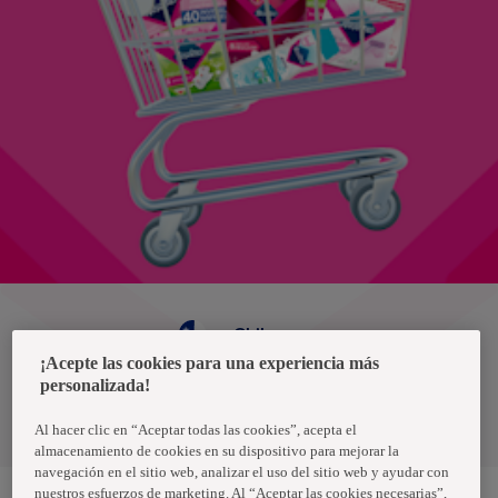
Chile
¡Acepte las cookies para una experiencia más
personalizada!
Política de privacidad de datos
Términos y condiciones
Al hacer clic en “Aceptar todas las cookies”, acepta el
almacenamiento de cookies en su dispositivo para mejorar la
navegación en el sitio web, analizar el uso del sitio web y ayudar con
nuestros esfuerzos de marketing. Al “Aceptar las cookies necesarias”,