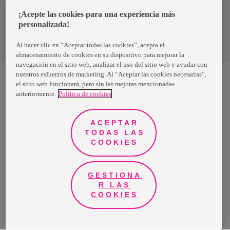
Chile
¡Acepte las cookies para una experiencia más
personalizada!
Política de privacidad de datos
Términos y condiciones
Al hacer clic en “Aceptar todas las cookies”, acepta el
almacenamiento de cookies en su dispositivo para mejorar la
navegación en el sitio web, analizar el uso del sitio web y ayudar con
nuestros esfuerzos de marketing. Al “Aceptar las cookies necesarias”,
el sitio web funcionará, pero sin las mejoras mencionadas
anteriormente.
Política de cookies
Nosotras, una marca de Essity - una compañía global líder en
higiene y salud. Cada día, mil millones de personas, en todo el
mundo, utilizan nuestros productos, servicios y soluciones. Nuestro
propósito es romper barreras por el bienestar en beneficio de
ACEPTAR
consumidores, pacientes, cuidadores, clientes y la sociedad en
general. Vendemos en aproximadamente 150 países bajo las
TODAS LAS
principales marcas globales TENA y Tork, así como otras marcas
COOKIES
como Actimove, Cutimed, JOBST, Knix, Leukoplast, Libero, Libresse,
Lotus, Modibodi, Nosotras, Saba, Tempo, TOM Organic y Zewa. En
2024, Essity tuvo ventas de aproximadamente 13 mil millones de
euros y empleó a 36,000 personas. La sede de la compañía está
ubicada en Estocolmo, Suecia, y Essity cotiza en Nasdaq Estocolmo.
GESTIONA
Más información en
www.essity.com
.
R LAS
COOKIES