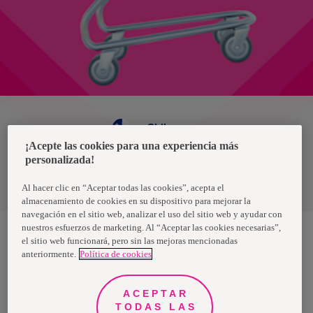
Chile
¡Acepte las cookies para una experiencia más
personalizada!
Política de privacidad de datos
Términos y condiciones
Al hacer clic en “Aceptar todas las cookies”, acepta el
almacenamiento de cookies en su dispositivo para mejorar la
navegación en el sitio web, analizar el uso del sitio web y ayudar con
nuestros esfuerzos de marketing. Al “Aceptar las cookies necesarias”,
el sitio web funcionará, pero sin las mejoras mencionadas
anteriormente.
Política de cookies
Nosotras, una marca de Essity - una compañía global líder en
higiene y salud. Cada día, mil millones de personas, en todo el
mundo, utilizan nuestros productos, servicios y soluciones. Nuestro
propósito es romper barreras por el bienestar en beneficio de
ACEPTAR
consumidores, pacientes, cuidadores, clientes y la sociedad en
general. Vendemos en aproximadamente 150 países bajo las
TODAS LAS