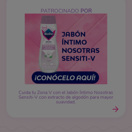
PATROCINADO
POR
Cuida tu Zona V con el Jabón Íntimo Nosotras
Sensiti-V con extracto de algodón para mayor
suavidad.