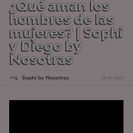
¿Qué aman los
hombres de las
mujeres? | Sophi
y Diego by
Nosotras
Sophi by Nosotras
23 de Junio