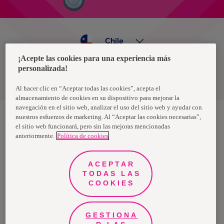
Chile
¡Acepte las cookies para una experiencia más
personalizada!
Política de privacidad de datos
Términos y condiciones
Al hacer clic en “Aceptar todas las cookies”, acepta el
almacenamiento de cookies en su dispositivo para mejorar la
navegación en el sitio web, analizar el uso del sitio web y ayudar con
nuestros esfuerzos de marketing. Al “Aceptar las cookies necesarias”,
el sitio web funcionará, pero sin las mejoras mencionadas
Nosotras, una marca de Essity - una compañía global líder en
anteriormente.
Política de cookies
higiene y salud. Cada día, mil millones de personas, en todo el
mundo, utilizan nuestros productos, servicios y soluciones. Nuestro
propósito es romper barreras por el bienestar en beneficio de
consumidores, pacientes, cuidadores, clientes y la sociedad en
ACEPTAR
general. Vendemos en aproximadamente 150 países bajo las
TODAS LAS
principales marcas globales TENA y Tork, así como otras marcas
como Actimove, Cutimed, JOBST, Knix, Leukoplast, Libero, Libresse,
COOKIES
Lotus, Modibodi, Nosotras, Saba, Tempo, TOM Organic y Zewa. En
2024, Essity tuvo ventas de aproximadamente 13 mil millones de
euros y empleó a 36,000 personas. La sede de la compañía está
ubicada en Estocolmo, Suecia, y Essity cotiza en Nasdaq Estocolmo.
GESTIONA
Más información en
www.essity.com
.