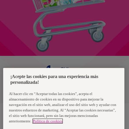
Chile
¡Acepte las cookies para una experiencia más
personalizada!
Política de privacidad de datos
Términos y condiciones
Al hacer clic en “Aceptar todas las cookies”, acepta el
almacenamiento de cookies en su dispositivo para mejorar la
navegación en el sitio web, analizar el uso del sitio web y ayudar con
nuestros esfuerzos de marketing. Al “Aceptar las cookies necesarias”,
el sitio web funcionará, pero sin las mejoras mencionadas
anteriormente.
Política de cookies
Nosotras, una marca de Essity - una compañía global líder en
higiene y salud. Cada día, mil millones de personas, en todo el